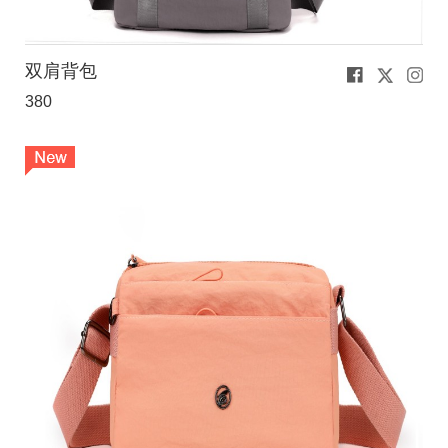
双肩背包
380