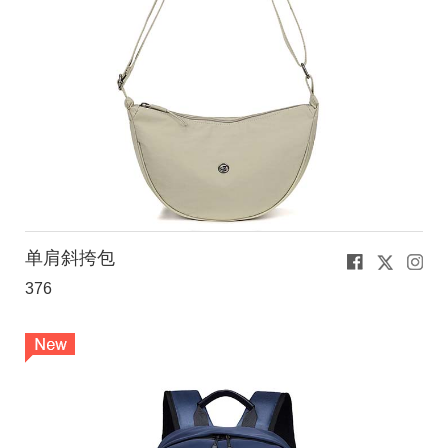
单肩斜挎包
376