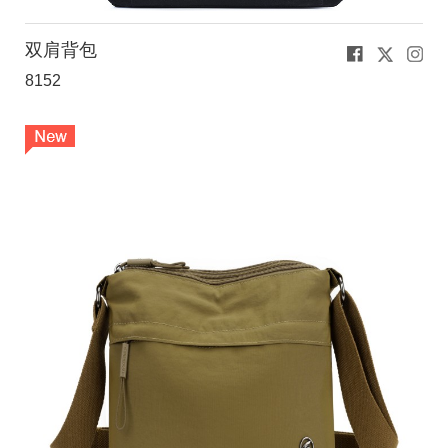
双肩背包
8152