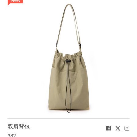
双肩背包
382