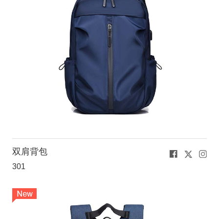
双肩背包
301