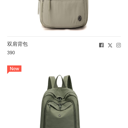
双肩背包
390