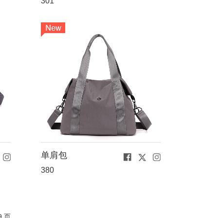
301
单肩包
380
9 页