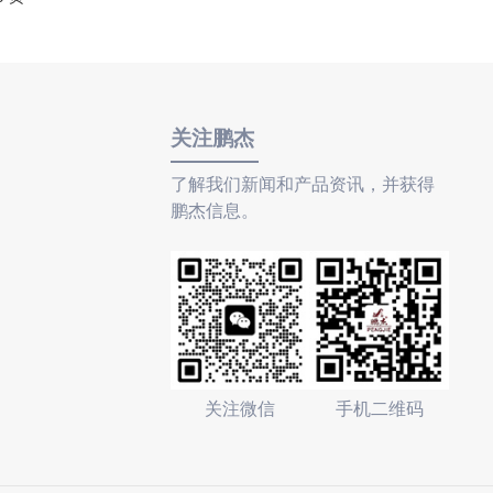
关注鹏杰
了解我们新闻和产品资讯，并获得
鹏杰信息。
关注微信
手机二维码