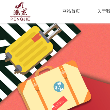
网站首页
关于