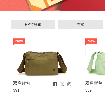
PP拉杆箱
布箱
双肩背包
双肩背包
391
389