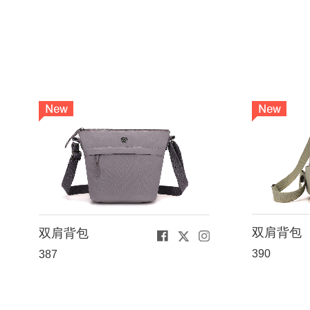
双肩背包
双肩背包
390
387