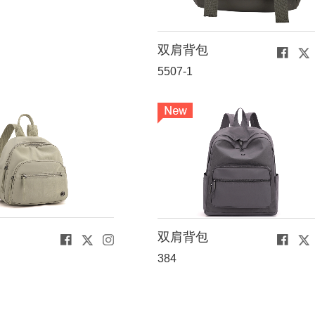
双肩背包
5507-1
双肩背包
384