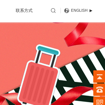
联系方式
ENGLISH ▶