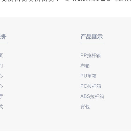
服务
产品展示
页
PP拉杆箱
们
布箱
心
PU革箱
心
PC拉杆箱
厅
ABS拉杆箱
式
背包